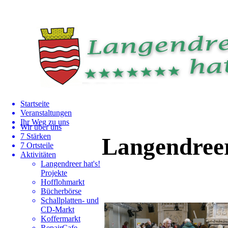
Startseite
Veranstaltungen
Ihr Weg zu uns
Wir über uns
7 Stärken
Langendree
7 Ortsteile
Aktivitäten
Langendreer hat's!
Projekte
Hofflohmarkt
Bücherbörse
Schallplatten- und
CD-Markt
Koffermarkt
RepairCafe