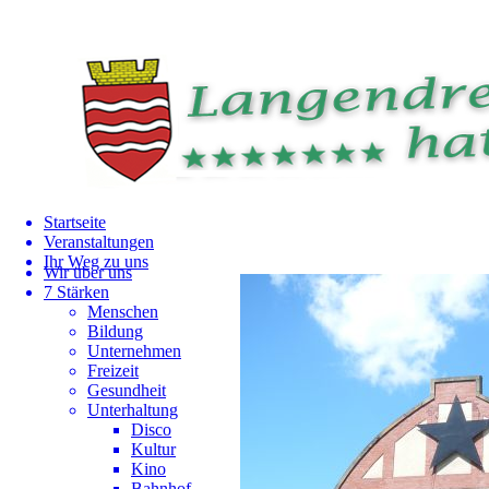
Startseite
Veranstaltungen
Ihr Weg zu uns
Wir über uns
7 Stärken
Menschen
Bildung
Unternehmen
Freizeit
Gesundheit
Unterhaltung
Disco
Kultur
Kino
Bahnhof