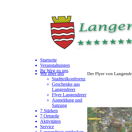
Startseite
Veranstaltungen
Ihr Weg zu uns
Wir über uns
Der Flyer von Langendre
Stadtteilkonferenz
Geschenke aus
Langendreer
Flyer Langendreer
Anmeldung und
Satzung
7 Stärken
7 Ortsteile
Aktivitäten
Service
Langendreer entdecken