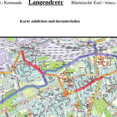
Langendreer
Kemnade
Rheinische Esel
 /
/ Witten
icken und herunterladen